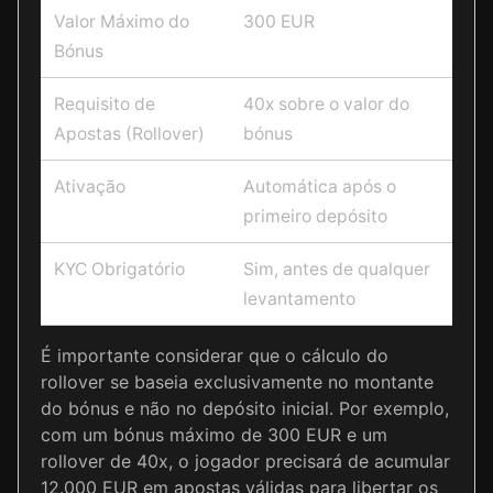
Valor Máximo do
300 EUR
Bónus
Requisito de
40x sobre o valor do
Apostas (Rollover)
bónus
Ativação
Automática após o
primeiro depósito
KYC Obrigatório
Sim, antes de qualquer
levantamento
É importante considerar que o cálculo do
rollover se baseia exclusivamente no montante
do bónus e não no depósito inicial. Por exemplo,
com um bónus máximo de 300 EUR e um
rollover de 40x, o jogador precisará de acumular
12.000 EUR em apostas válidas para libertar os