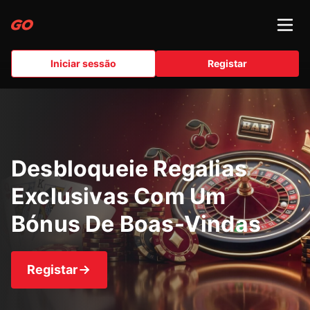
Iniciar sessão
Registar
Desbloqueie Regalias
Exclusivas Com Um
Bónus De Boas-Vindas
Registar