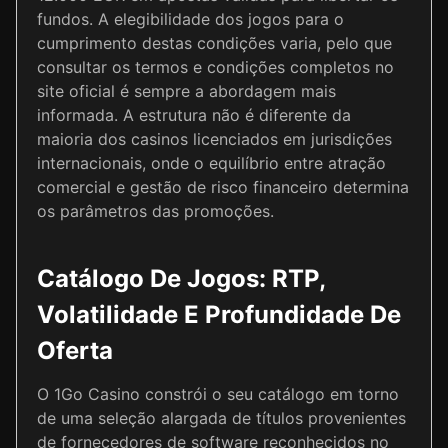
fundos. A elegibilidade dos jogos para o
cumprimento destas condições varia, pelo que
consultar os termos e condições completos no
site oficial é sempre a abordagem mais
informada. A estrutura não é diferente da
maioria dos casinos licenciados em jurisdições
internacionais, onde o equilíbrio entre atração
comercial e gestão de risco financeiro determina
os parâmetros das promoções.
Catálogo De Jogos: RTP,
Volatilidade E Profundidade De
Oferta
O 1Go Casino constrói o seu catálogo em torno
de uma seleção alargada de títulos provenientes
de fornecedores de software reconhecidos no