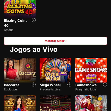
Blazing Coins
40
Amatic
Mostrar Mais
Jogos ao Vivo
Baccarat
Mega Wheel
Gameshows
Evolution
Pragmatic Live
Pragmatic Live