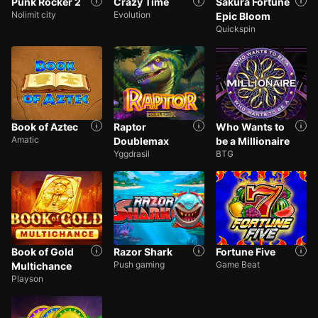
Punk Rocker 2
Crazy Time
Sakura Fortune
Nolimit city
Evolution
Epic Bloom
Quickspin
Book of Aztec
Raptor
Who Wants to
Amatic
Doublemax
be a Millionaire
Yggdrasil
BTG
Book of Gold
Razor Shark
Fortune Five
Push gaming
Game Beat
Multichance
Playson