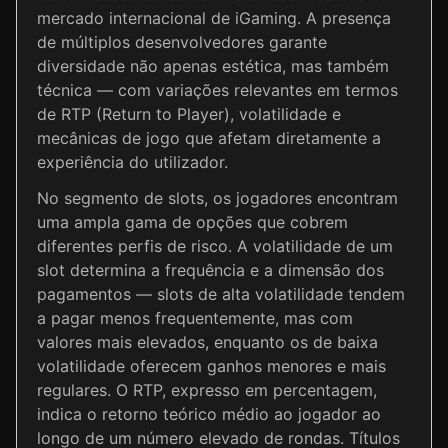
mercado internacional de iGaming. A presença
de múltiplos desenvolvedores garante
diversidade não apenas estética, mas também
técnica — com variações relevantes em termos
de RTP (Return to Player), volatilidade e
mecânicas de jogo que afetam diretamente a
experiência do utilizador.
No segmento de slots, os jogadores encontram
uma ampla gama de opções que cobrem
diferentes perfis de risco. A volatilidade de um
slot determina a frequência e a dimensão dos
pagamentos — slots de alta volatilidade tendem
a pagar menos frequentemente, mas com
valores mais elevados, enquanto os de baixa
volatilidade oferecem ganhos menores e mais
regulares. O RTP, expresso em percentagem,
indica o retorno teórico médio ao jogador ao
longo de um número elevado de rondas. Títulos