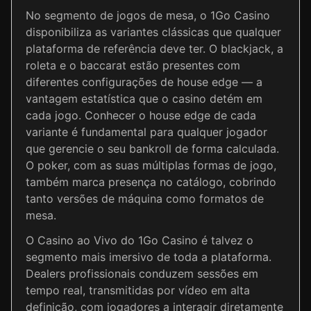
No segmento de jogos de mesa, o 1Go Casino
disponibiliza as variantes clássicas que qualquer
plataforma de referência deve ter. O blackjack, a
roleta e o baccarat estão presentes com
diferentes configurações de house edge — a
vantagem estatística que o casino detém em
cada jogo. Conhecer o house edge de cada
variante é fundamental para qualquer jogador
que gerencie o seu bankroll de forma calculada.
O poker, com as suas múltiplas formas de jogo,
também marca presença no catálogo, cobrindo
tanto versões de máquina como formatos de
mesa.
O Casino ao Vivo do 1Go Casino é talvez o
segmento mais imersivo de toda a plataforma.
Dealers profissionais conduzem sessões em
tempo real, transmitidas por vídeo em alta
definição, com jogadores a interagir diretamente