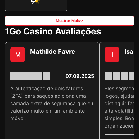
Mostrar Mais
1Go Casino Avaliações
Mathilde Favre
Isad
M
I
07.09.2025
A autenticação de dois fatores
Eles segmenta
(2FA) para saques adiciona uma
jogos, ajudan
camada extra de segurança que eu
distinguir faci
valorizo muito em um ambiente
alta volatilida
móvel.
simples. Boa e
organizacional