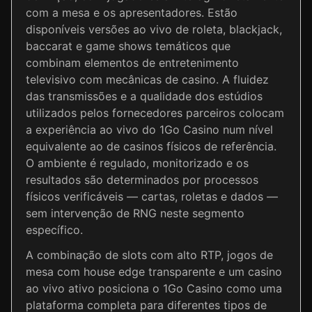
com a mesa e os apresentadores. Estão
disponíveis versões ao vivo de roleta, blackjack,
baccarat e game shows temáticos que
combinam elementos de entretenimento
televisivo com mecânicas de casino. A fluidez
das transmissões e a qualidade dos estúdios
utilizados pelos fornecedores parceiros colocam
a experiência ao vivo do 1Go Casino num nível
equivalente ao de casinos físicos de referência.
O ambiente é regulado, monitorizado e os
resultados são determinados por processos
físicos verificáveis — cartas, roletas e dados —
sem intervenção de RNG neste segmento
específico.
A combinação de slots com alto RTP, jogos de
mesa com house edge transparente e um casino
ao vivo ativo posiciona o 1Go Casino como uma
plataforma completa para diferentes tipos de